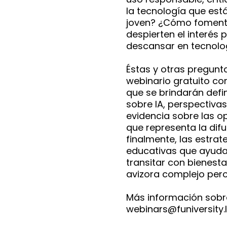
la tecnología que está
joven? ¿Cómo fomenta
despierten el interés 
descansar en tecnolog
Éstas y otras pregunt
webinario gratuito con
que se brindarán def
sobre IA, perspectiva
evidencia sobre las 
que representa la difu
finalmente, las estra
educativas que ayudar
transitar con bienesta
avizora complejo pero
Más información sobre
webinars@funiversity.