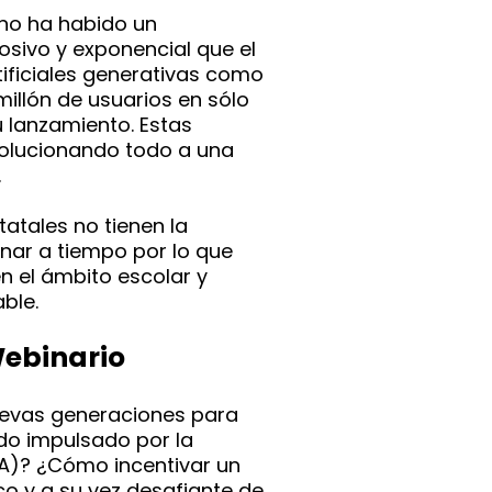
e no ha habido un
sivo y exponencial que el
rtificiales generativas como
millón de usuarios en sólo
u lanzamiento. Estas
volucionando todo a una
.
atales no tienen la
nar a tiempo por lo que
n el ámbito escolar y
ble.
Webinario
uevas generaciones para
do impulsado por la
 (IA)? ¿Cómo incentivar un
co y a su vez desafiante de