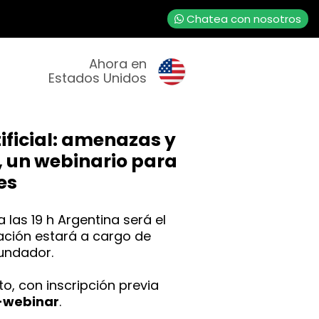
Chatea con nosotros
Ahora en
Estados Unidos
tificial: amenazas y
 un webinario para
es
 las 19 h Argentina será el
ación estará a cargo de
fundador.
to, con inscripción previa
n-webinar
.