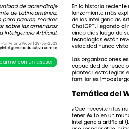
munidad de aprendizaje
En la historia recient
nte de Latinoamérica,
lanzamiento más explo
o para padres, madres
de las Inteligencias A
ar sobre las amenazas
ChatGPT, llegando al 
Inteligencia Artificial.
cinco días luego de s
tecnologías están re
Por Ariana Picon | 28-05-2023
velocidad nunca vista
@inteligenciaeducativa.com.ar
Las organizaciones est
carme con un asesor
capacidad de reaccio
plantear estrategias e
familiar es imposterga
Temática del 
¿Qué necesitan las n
tener éxito en un mun
inteligencia artificial
uso responsable, críti