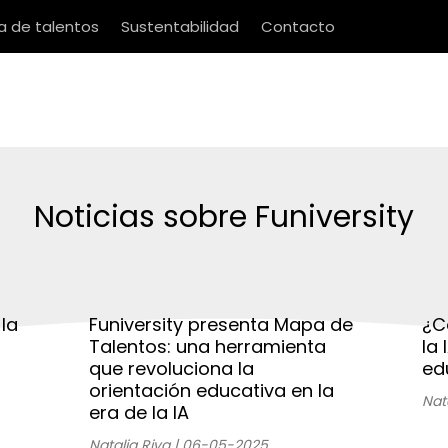
 de talentos
Sustentabilidad
Contacto
Noticias sobre Funiversity
la
Funiversity presenta Mapa de
¿C
Talentos: una herramienta
la
que revoluciona la
ed
orientación educativa en la
Nat
era de la IA
Natalia Riva | 06-05-2025