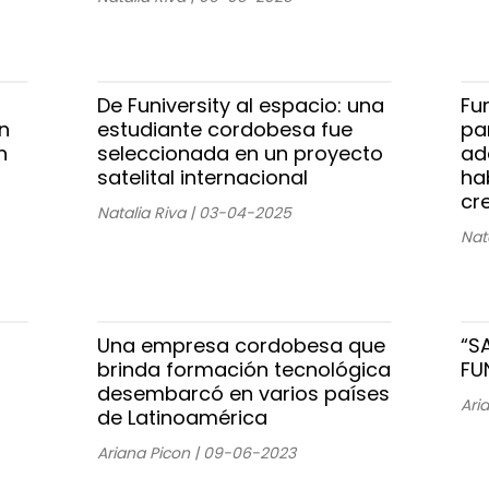
De Funiversity al espacio: una
Fu
n
estudiante cordobesa fue
pa
n
seleccionada en un proyecto
ad
satelital internacional
ha
cr
Natalia Riva | 03-04-2025
Nat
Una empresa cordobesa que
“S
brinda formación tecnológica
FU
desembarcó en varios países
Ari
de Latinoamérica
Ariana Picon | 09-06-2023