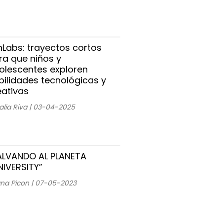
nLabs: trayectos cortos
ra que niños y
olescentes exploren
bilidades tecnológicas y
eativas
alia Riva | 03-04-2025
ALVANDO AL PLANETA
NIVERSITY”
ana Picon | 07-05-2023