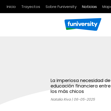
Inicio
Trayectos
Sobre Funiversity
Noticias
Mapa
La imperiosa necesidad de 
educación financiera entre
los más chicos
Natalia Riva | 06-05-2025