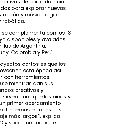
ucativos de corta duración
ados para explorar nuevas
stración y música digital
 robótica.
a se complementa con los 13
ya disponibles y avalados
ilias de Argentina,
uay, Colombia y Perú.
trayectos cortos es que los
rovechen esta época del
r con herramientas
irse mientras dan sus
ndos creativos y
 sirven para que los niños y
un primer acercamiento
e ofrecemos en nuestros
aje más largos”, explica
O y socio fundador de