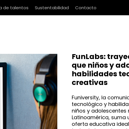
 de talentos
Sustentabilidad
Contacto
FunLabs: traye
que niños y ad
habilidades te
creativas
Funiversity, la comun
tecnológico y habili
niños y adolescentes
Latinoamérica, suma 
oferta educativa ideal