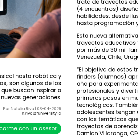
trata de trayectos ed
(4 encuentros) diseñ
habilidades, desde ilu
hasta programación y
Esta nueva alternativ
trayectos educativos 
por más de 30 mil fam
Venezuela, Chile, Urug
“El objetivo de estos 
sical hasta robótica y
finders (alumnos) ap
os, son algunos de los
año para experimenta
 que buscan inspirar a
profesionales y divert
s nuevas generaciones.
primeros pasos en mu
tecnológicos. También
Por Natalia Riva | 03-04-2025
adolescentes tengan 
n.riva@funiversity.la
con las temáticas qu
trayectos de aprendiz
carme con un asesor
Damian Villaronga, CE