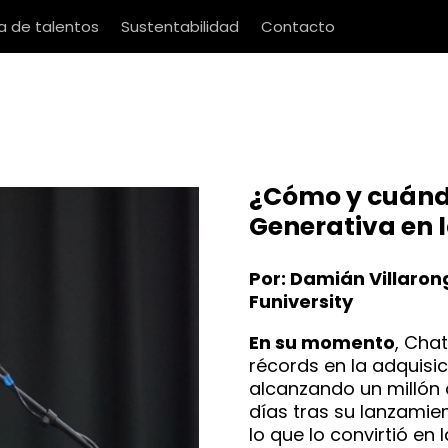
 de talentos
Sustentabilidad
Contacto
¿Cómo y cuándo
Generativa en 
Por: Damián Villaron
Funiversity
En su momento
, Cha
récords en la adquisic
alcanzando un millón 
días tras su lanzamie
lo que lo convirtió en