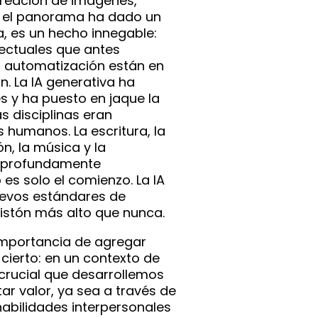
creación de imágenes,
, el panorama ha dado un
ía, es un hecho innegable:
ectuales que antes
a automatización están en
n. La IA generativa ha
s y ha puesto en jaque la
s disciplinas eran
s humanos. La escritura, la
ón, la música y la
o profundamente
es solo el comienzo. La IA
evos estándares de
 listón más alto que nunca.
importancia de agregar
s cierto: en un contexto de
crucial que desarrollemos
ar valor, ya sea a través de
 habilidades interpersonales