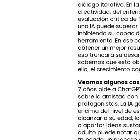
diálogo iterativo. En l
creatividad, del criter
evaluación crítica de 
una IA puede superar 
inhibiendo su capacid
herramienta. En ese cas
obtener un mejor resu
eso truncará su desarr
sabemos que esto obst
ello, el crecimiento co
Veamos algunos cas
7 años pide a ChatGP
sobre la amistad con
protagonistas. La IA 
encima del nivel de es
alcanzar a su edad, lo
o aportar ideas sustan
adulto puede notar que
truncado un proceso e