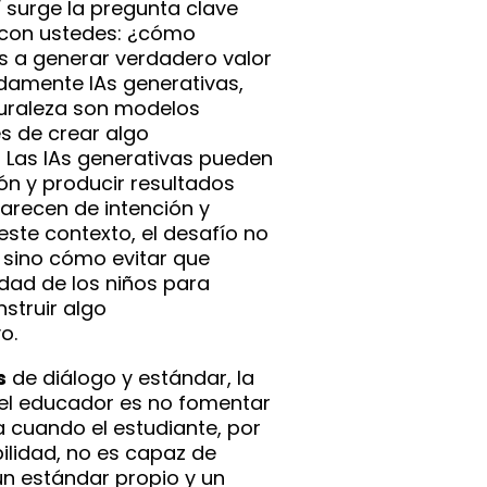
í surge la pregunta clave
 con ustedes: ¿cómo
s a generar verdadero valor
nadamente IAs generativas,
turaleza son modelos
s de crear algo
Las IAs generativas pueden
ón y producir resultados
arecen de intención y
 este contexto, el desafío no
 sino cómo evitar que
dad de los niños para
struir algo
o.
s
de diálogo y estándar, la
el educador es no fomentar
a cuando el estudiante, por
ilidad, no es capaz de
n estándar propio y un