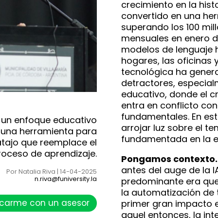
crecimiento en la hist
convertido en una he
superando los 100 mil
mensuales en enero de
modelos de lenguaje h
hogares, las oficinas y
tecnológica ha gener
detractores, especial
educativo, donde el cr
entra en conflicto con
fundamentales. En est
n un enfoque educativo
arrojar luz sobre el t
a una herramienta para
fundamentada en la e
atajo que reemplace el
roceso de aprendizaje.
Pongamos contexto.
antes del auge de la I
Por Natalia Riva | 14-04-2025
n.riva@funiversity.la
predominante era que 
la automatización de 
carme con un asesor
primer gran impacto e
aquel entonces, la inte