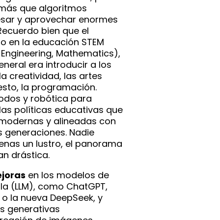
 más que algoritmos
esar y aprovechar enormes
Recuerdo bien que el
o en la educación STEM
 Engineering, Mathematics),
neral era introducir a los
a creatividad, las artes
esto, la programación.
odos y robótica para
as políticas educativas que
modernas y alineadas con
as generaciones. Nadie
enas un lustro, el panorama
n drástica.
ejoras
en los modelos de
ala (LLM), como ChatGPT,
 o la nueva DeepSeek, y
s generativas