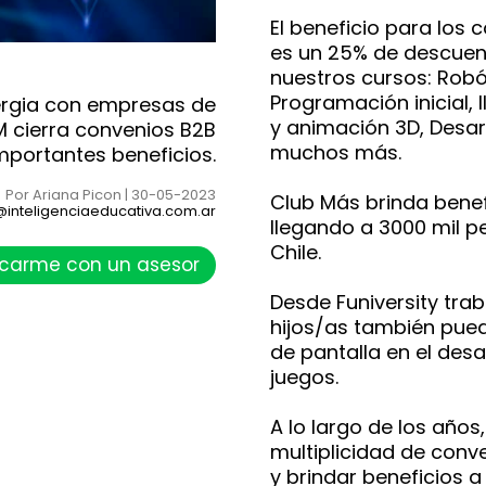
El beneficio para los 
es un 25% de descuen
nuestros cursos: Robót
Programación inicial, 
nergia con empresas de
y animación 3D, Desar
M cierra convenios B2B
muchos más.
mportantes beneficios.
Por Ariana Picon | 30-05-2023
Club Más brinda bene
@inteligenciaeducativa.com.ar
llegando a 3000 mil p
Chile.
carme con un asesor
Desde Funiversity tra
hijos/as también pue
de pantalla en el desa
juegos.
A lo largo de los años
multiplicidad de conv
y brindar beneficios 