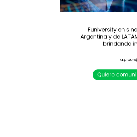
Funiversity en si
Argentina y de LATA
brindando i
a.picon
Quiero comuni